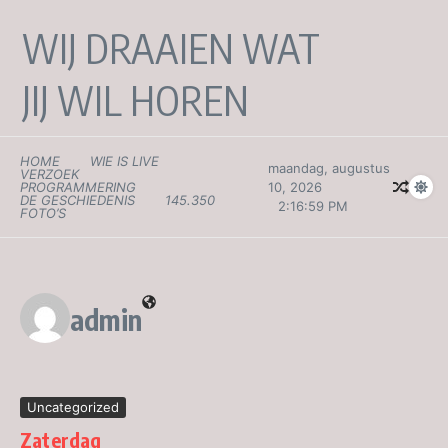
WIJ DRAAIEN WAT
JIJ WIL HOREN
HOME
WIE IS LIVE
maandag, augustus
VERZOEK
PROGRAMMERING
10, 2026
DE GESCHIEDENIS
145.350
2:16:59 PM
FOTO’S
admin
Uncategorized
Zaterdag