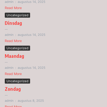
admin
augustus 14, 2025
Read More
Uncategorized
Dinsdag
...
admin
augustus 14, 2025
Read More
Uncategorized
Maandag
...
admin
augustus 14, 2025
Read More
Uncategorized
Zondag
...
admin
augustus 8, 2025
Read More