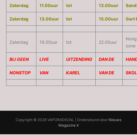
Zaterdag
11.00uur
tot
13.00uur
Sandy
Zaterdag
13.00uur
tot
15.00uur
Gert 
Nongr
Zaterdag
19.00uur
tot
22.00uur
zone
BIJ GEEN
LIVE
UITZENDING
DAN DE
HAN
NONSTOP
VAN
KAREL
VAN DE
SKOL
Copyright © 2026 VAPORADIO.NL | Ondersteund door
Nieuws
Magazine X