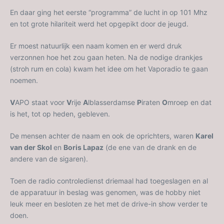
En daar ging het eerste “programma” de lucht in op 101 Mhz
en tot grote hilariteit werd het opgepikt door de jeugd.
Er moest natuurlijk een naam komen en er werd druk
verzonnen hoe het zou gaan heten. Na de nodige drankjes
(stroh rum en cola) kwam het idee om het Vaporadio te gaan
noemen.
V
APO staat voor
V
rije
A
lblasserdamse
P
iraten
O
mroep en dat
is het, tot op heden, gebleven.
De mensen achter de naam en ook de oprichters, waren
Karel
van der Skol
en
Boris Lapaz
(de ene van de drank en de
andere van de sigaren).
Toen de radio controledienst driemaal had toegeslagen en al
de apparatuur in beslag was genomen, was de hobby niet
leuk meer en besloten ze het met de drive-in show verder te
doen.