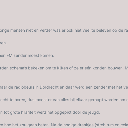
jonge mensen niet en verder was er ook niet veel te beleven op de r
men.
 een FM zender moest komen.
werden schema’s bekeken om te kijken of ze er één konden bouwen. M
 naar de radiobeurs in Dordrecht en daar werd een zender met het v
recht te horen, dus moest er van alles bij elkaar geraapt worden o
 tot grote hilariteit werd het opgepikt door de jeugd.
en hoe het zou gaan heten. Na de nodige drankjes (stroh rum en co